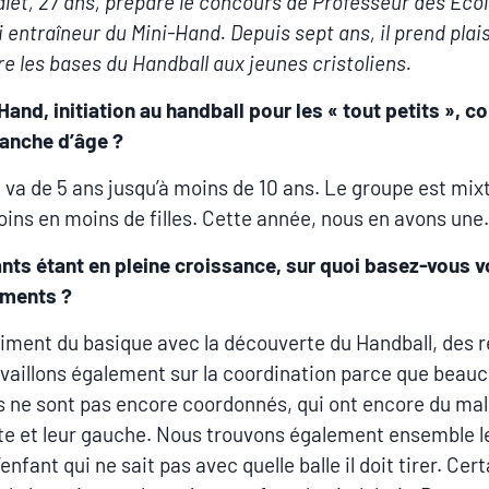
Valet, 27 ans, prépare le concours de Professeur des Éco
i entraîneur du Mini-Hand. Depuis sept ans, il prend plais
e les bases du Handball aux jeunes cristoliens.
Hand, initiation au handball pour les « tout petits », c
ranche d’âge ?
a va de 5 ans jusqu’à moins de 10 ans. Le groupe est mixt
oins en moins de filles. Cette année, nous en avons une.
nts étant en pleine croissance, sur quoi basez-vous 
ements ?
aiment du basique avec la découverte du Handball, des r
vaillons également sur la coordination parce que beau
s ne sont pas encore coordonnés, qui ont encore du ma
ite et leur gauche. Nous trouvons également ensemble l
’enfant qui ne sait pas avec quelle balle il doit tirer. Cer