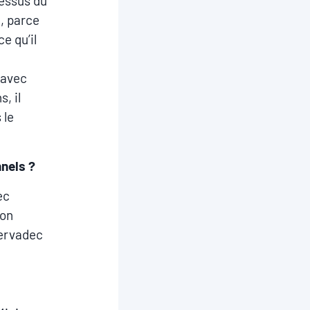
dessus du
t, parce
e qu’il
 avec
s, il
 le
nnels ?
ec
ion
Kervadec