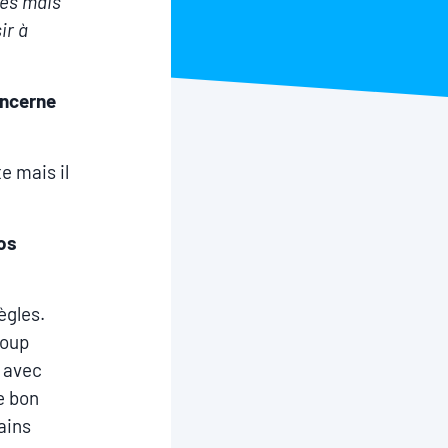
les mais
ir à
oncerne
e mais il
vos
ègles.
coup
l avec
e bon
tains