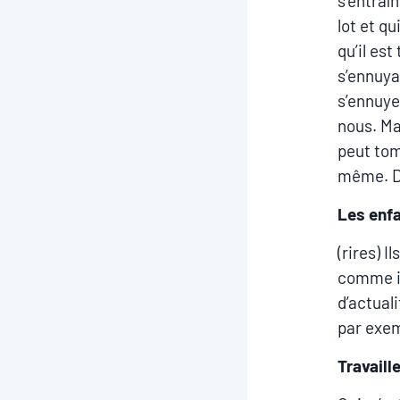
s’entraî
lot et q
qu’il est
s’ennuya
s’ennuye
nous. Mai
peut tom
même. Do
Les enfa
(rires) I
comme id
d’actual
par exem
Travaill