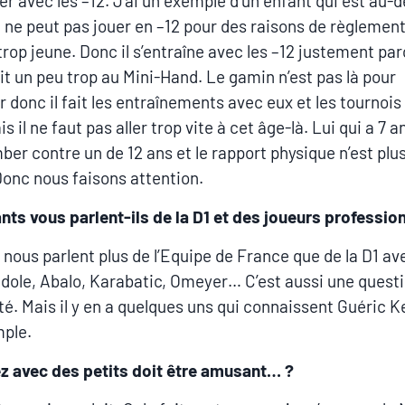
ner avec les –12. J’ai un exemple d’un enfant qui est au-
ui ne peut pas jouer en –12 pour des raisons de règlemen
 trop jeune. Donc il s’entraîne avec les –12 justement parc
it un peu trop au Mini-Hand. Le gamin n’est pas là pour
r donc il fait les entraînements avec eux et les tournois
s il ne faut pas aller trop vite à cet âge-là. Lui qui a 7 an
ber contre un de 12 ans et le rapport physique n’est plus
nc nous faisons attention.
nts vous parlent-ils de la D1 et des joueurs professio
ls nous parlent plus de l’Equipe de France que de la D1 av
ole, Abalo, Karabatic, Omeyer… C’est aussi une quest
ité. Mais il y en a quelques uns qui connaissent Guéric 
ple.
ez avec des petits doit être amusant… ?