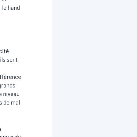
, le hand
cité
ils sont
ifférence
 grands
Le niveau
s de mal.
s