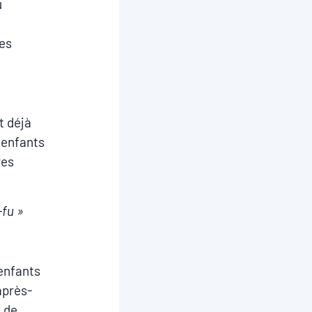
u
les
t déjà
s enfants
res
-fu »
 enfants
après-
é de