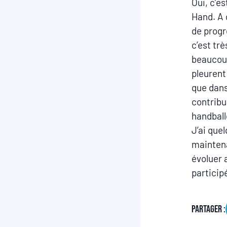
Oui, c’es
Hand. A 
de progre
c’est trè
beaucoup 
pleurent
que dans
contribu
handball
J’ai que
maintena
évoluer 
participé
Partager :