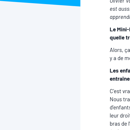
Olivier 
est auss
apprendr
Le Mini-
quelle t
Alors, ç
y a de m
Les enfa
entraîn
C’est vr
Nous tra
d’enfant
leur dro
bras de l