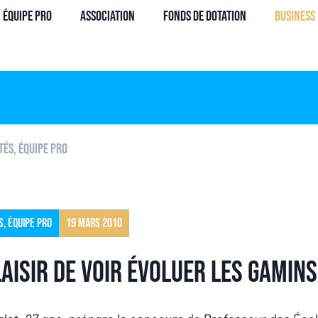
Équipe Pro
Association
Fonds de dotation
Business
tés
,
Équipe pro
s
,
Équipe pro
19 mars 2010
aisir de voir évoluer les gamins