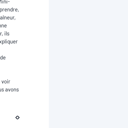
Mini-
pprendre,
raîneur,
onne
, ils
xpliquer
 de
 voir
ous avons