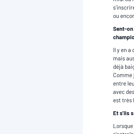
s’inscrir
ou encor
Sent-on 
champio
Il y en 
mais auss
déjà bai
Comme je
entre le
avec des
est très
Et s’ils
Lorsque 