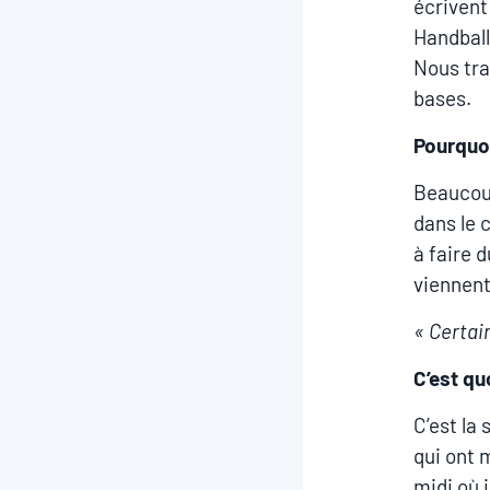
écrivent
Handball,
Nous tra
bases.
Pourquoi
Beaucoup
dans le 
à faire d
viennent
« Certai
C’est qu
C’est la
qui ont 
midi où i