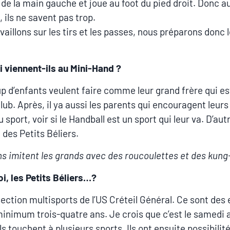
 de la main gauche et joue au foot du pied droit. Donc a
 ils ne savent pas trop.
vaillons sur les tirs et les passes, nous préparons donc 
 viennent-ils au Mini-Hand ?
 d’enfants veulent faire comme leur grand frère qui es
club. Après, il ya aussi les parents qui encouragent leur
u sport, voir si le Handball est un sport qui leur va. D’aut
 des Petits Béliers.
ns imitent les grands avec des roucoulettes et des kung
oi, les Petits Béliers…?
 section multisports de l’US Créteil Général. Ce sont des
minimum trois-quatre ans. Je crois que c’est le samedi 
ls touchent à plusieurs sports. Ils ont ensuite possibilit