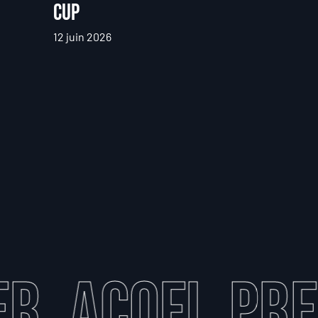
Cup
12 juin 2026
OFI
Preli
BI