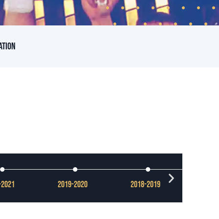
ation
-2021
2019-2020
2018-2019
2017