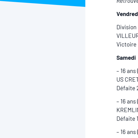
Retrouve
Vendred
Division
VILLEU
Victoire
Samedi
– 16 ans
US CRET
Défaite 
– 16 ans
KREMLIN
Défaite 
– 16 ans