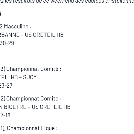
z les résultats de ce week-end des équipes cristolienne
i
 2 Masculine :
RBANNE – US CRETEIL HB
 30-29
 (3) Championnat Comité :
EIL HB – SUCY
23-27
 (2) Championnat Comité :
 BICETRE – US CRETEIL HB
17-18
 (1), Championnat Ligue :