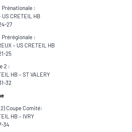
, Prénationale :
 US CRETEIL HB
24-27
, Prérégionale :
EUX – US CRETEIL HB
21-25
e 2 :
EIL HB – ST VALERY
31-32
he
 (2) Coupe Comité:
EIL HB – IVRY
7-34