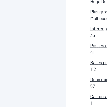
Hugo De
Plus gro
Mulhouse
Intercep
33
Passes d
41
Balles p
112
Deux min
57
Cartons 
1