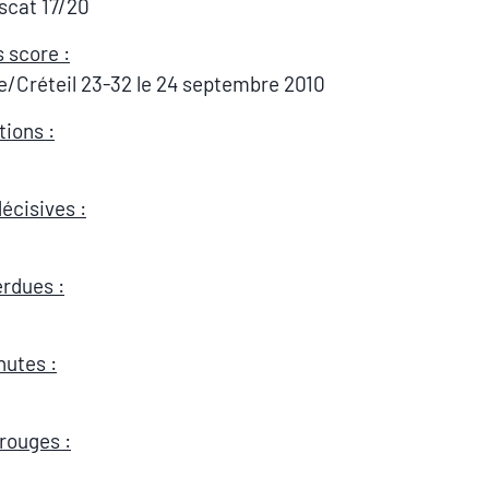
scat 17/20
s score :
/Créteil 23-32 le 24 septembre 2010
tions :
écisives :
erdues :
utes :
rouges :