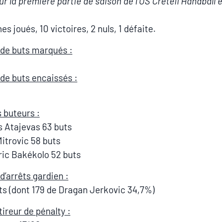
ur la première partie de saison de l’US Créteil Handball 
s joués, 10 victoires, 2 nuls, 1 défaite.
de buts marqués :
e buts encaissés :
s buteurs :
us Atajevas 63 buts
Mitrovic 58 buts
ric Bakékolo 52 buts
’arrêts gardien :
ts (dont 179 de Dragan Jerkovic 34,7%)
tireur de pénalty :