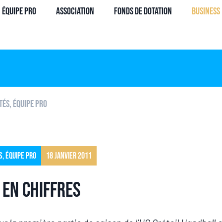
Équipe Pro
Association
Fonds de dotation
Business
tés
,
Équipe pro
s
,
Équipe pro
18 janvier 2011
 en chiffres