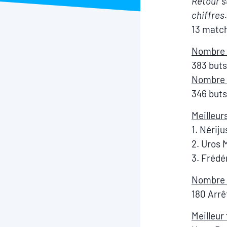
Retour s
chiffres.
13 matche
Nombre 
383 buts
Nombre d
346 buts
Meilleur
1. Nérij
2. Uros 
3. Frédé
Nombre d
180 Arrê
Meilleur 