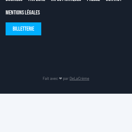
Mentions Légales
Billetterie
Fait avec ❤ par
DeLaCrème