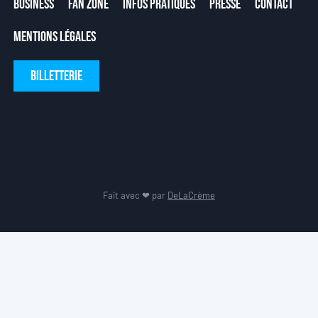
Business
Fan Zone
Infos Pratiques
Presse
Contact
Mentions Légales
Billetterie
Fait avec ❤ par
DeLaCrème