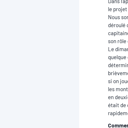
Dans l’a
le projet
Nous som
déroulé 
capitain
son rôle
Le diman
quelque 
détermin
brièveme
si on jo
les mont
en deuxi
était de
rapidem
Comment