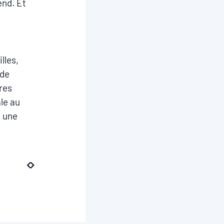
end. Et
illes,
 de
tres
le au
a une