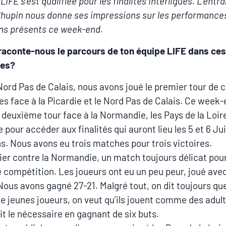
LIFE s’est qualifiée pour les finalités Interligues. L’entr
hupin nous donne ses impressions sur les performances
ens présents ce week-end.
raconte-nous le parcours de ton équipe LIFE dans ces
ues?
Nord Pas de Calais, nous avons joué le premier tour de 
ues face à la Picardie et le Nord Pas de Calais. Ce week-
le deuxième tour face à la Normandie, les Pays de la Loire
 pour accéder aux finalités qui auront lieu les 5 et 6 Ju
s. Nous avons eu trois matches pour trois victoires.
er contre la Normandie, un match toujours délicat pour
 compétition. Les joueurs ont eu un peu peur, joué avec 
Nous avons gagné 27-21. Malgré tout, on dit toujours qu
e jeunes joueurs, on veut qu’ils jouent comme des adul
ait le nécessaire en gagnant de six buts.