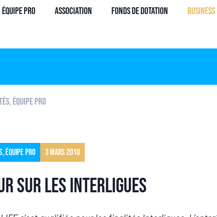
Équipe Pro
Association
Fonds de dotation
Business
tés
,
Équipe pro
s
,
Équipe pro
3 mars 2010
ur sur les Interligues