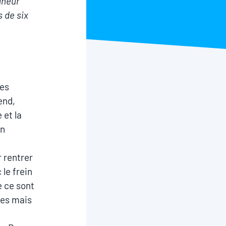
aîneur
 de six
ces
end,
 et la
in
 rentrer
le frein
e ce sont
tes mais