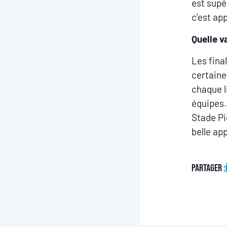
est supé
c’est ap
Quelle v
Les final
certaine
chaque l
équipes.
Stade Pi
belle app
Partager :