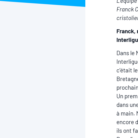
L’équipe 
Franck C
cristoli
Franck, 
Interlig
Dans le 
Interlig
c’était 
Bretagne
prochain
Un premi
dans une
à main. 
encore d
ils ont f