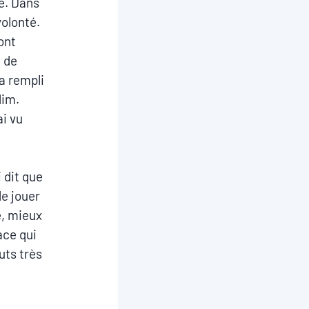
re. Dans
volonté.
ont
e de
 a rempli
dim.
ai vu
 dit que
de jouer
e, mieux
ace qui
uts très