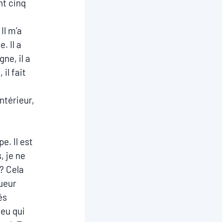
nt cinq
Il m’a
 Il a
ne, il a
il fait
intérieur,
e. Il est
, je ne
? Cela
oueur
és
jeu qui