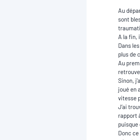
Au départ
sont ble
traumati
A la fin,
Dans les
plus de 
Au premie
retrouve
Sinon, j
joué en 
vitesse 
J’ai tro
rapport 
puisque 
Donc ce 