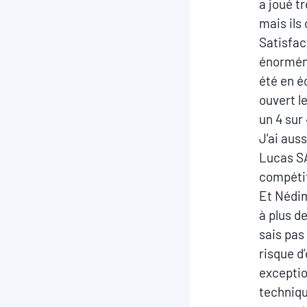
a joué t
mais ils 
Satisfac
énorméme
été en é
ouvert le
un 4 sur 
J’ai auss
Lucas SA
compétit
Et Nédim
à plus de
sais pas
risque d
exceptio
techniqu