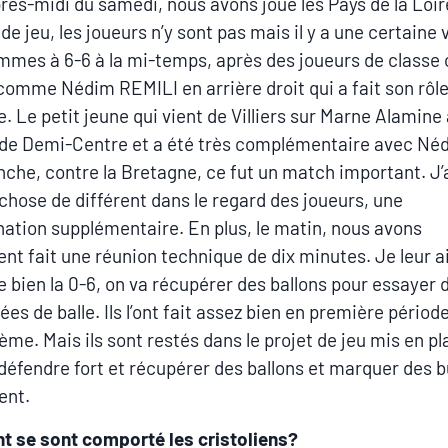
près-midi du samedi, nous avons joué les Pays de la Loi
 de jeu, les joueurs n’y sont pas mais il y a une certaine 
mes à 6-6 à la mi-temps, après des joueurs de classe 
comme Nédim REMILI en arrière droit qui a fait son rôl
e. Le petit jeune qui vient de Villiers sur Marne Alamine
 de Demi-Centre et a été très complémentaire avec Né
che, contre la Bretagne, ce fut un match important. J’
chose de différent dans le regard des joueurs, une
ation supplémentaire. En plus, le matin, nous avons
nt fait une réunion technique de dix minutes. Je leur ai
ue bien la 0-6, on va récupérer des ballons pour essayer 
ées de balle. Ils l’ont fait assez bien en première périod
ème. Mais ils sont restés dans le projet de jeu mis en pl
 défendre fort et récupérer des ballons et marquer des b
ent.
 se sont comporté les cristoliens?