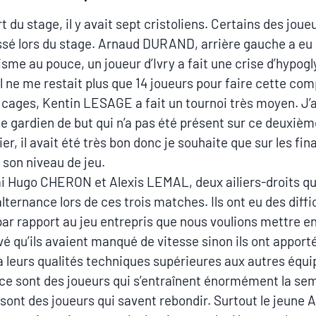
 du stage, il y avait sept cristoliens. Certains des joue
ssé lors du stage. Arnaud DURAND, arrière gauche a eu
sme au pouce, un joueur d’Ivry a fait une crise d’hypog
 il ne me restait plus que 14 joueurs pour faire cette com
 cages, Kentin LESAGE a fait un tournoi très moyen. J’
ce gardien de but qui n’a pas été présent sur ce deuxièm
r, il avait été très bon donc je souhaite que sur les final
 son niveau de jeu.
’ai Hugo CHERON et Alexis LEMAL, deux ailiers-droits qu
alternance lors de ces trois matches. Ils ont eu des diffi
par rapport au jeu entrepris que nous voulions mettre en
uvé qu’ils avaient manqué de vitesse sinon ils ont apport
à leurs qualités techniques supérieures aux autres équi
ce sont des joueurs qui s’entraînent énormément la se
sont des joueurs qui savent rebondir. Surtout le jeune A