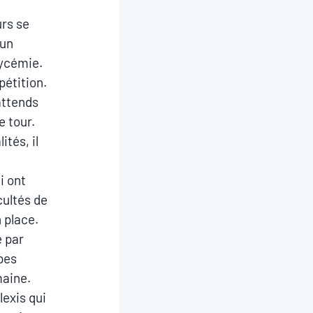
urs se
 un
lycémie.
pétition.
attends
e tour.
ités, il
i ont
cultés de
 place.
é par
pes
maine.
lexis qui