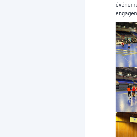
événemen
engageme