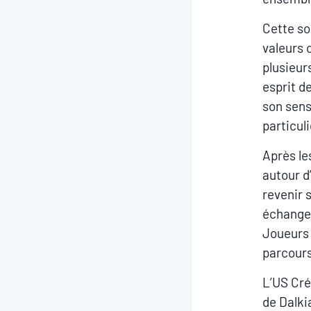
Cette so
valeurs 
plusieur
esprit d
son sens
particul
Après le
autour d
revenir 
échanges
Joueurs 
parcours
L’US Cré
de Dalki