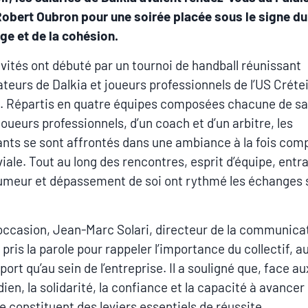
obert Oubron pour une soirée placée sous le signe du
ge et de la cohésion.
ivités ont débuté par un tournoi de handball réunissant
ateurs de Dalkia et joueurs professionnels de l’US Crétei
. Répartis en quatre équipes composées chacune de sal
joueurs professionnels, d’un coach et d’un arbitre, les
ants se sont affrontés dans une ambiance à la fois comp
viale. Tout au long des rencontres, esprit d’équipe, entra
meur et dépassement de soi ont rythmé les échanges s
occasion, Jean-Marc Solari, directeur de la communica
 pris la parole pour rappeler l’importance du collectif, a
port qu’au sein de l’entreprise. Il a souligné que, face au
ien, la solidarité, la confiance et la capacité à avancer
 constituent des leviers essentiels de réussite.