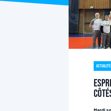
Actualité
Espri
côté
Mardi so