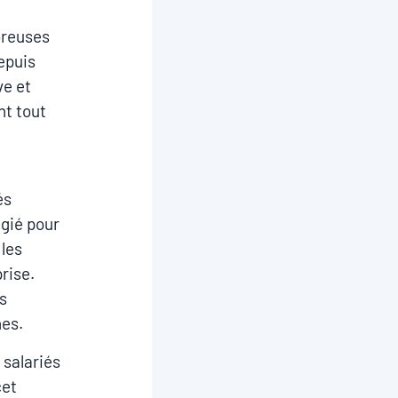
breuses
epuis
ve et
nt tout
és
égié pour
 les
rise.
rs
nes.
 salariés
cet