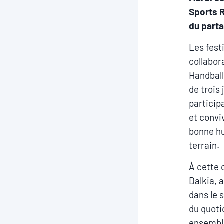
Sports R
du parta
Les fest
collabor
Handball
de trois 
particip
et convi
bonne hu
terrain.
À cette 
Dalkia, a
dans le s
du quotid
ensemble