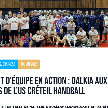
s
,
Business
10 juin 2026
t d’équipe en action : Dalkia aux
s de l’US Créteil Handball
ir, les salariés de Dalkia avaient rendez-vous au Palai