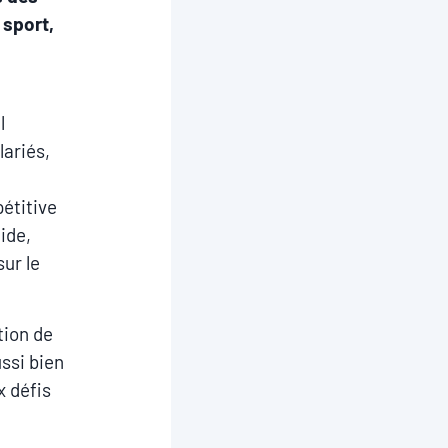
 sport,
l
ariés,
étitive
ide,
ur le
tion de
ussi bien
x défis