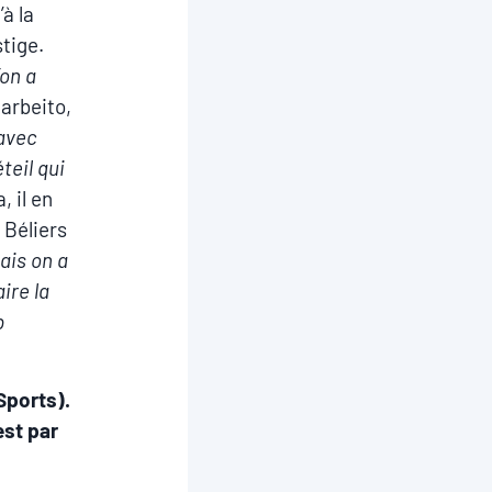
à la
tige.
’on a
arbeito,
 avec
teil qui
, il en
 Béliers
ais on a
ire la
p
Sports).
est par