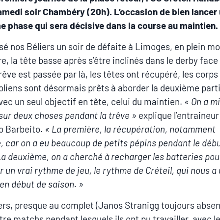
amedi soir Chambéry (20h). L’occasion de bien lancer
 phase qui sera décisive dans la course au maintien.
ssé nos Béliers un soir de défaite à Limoges, en plein mo
, la tête basse après s’être inclinés dans le derby face 
rêve est passée par là, les têtes ont récupéré, les corps
toliens sont désormais prêts à aborder la deuxième part
vec un seul objectif en tête, celui du maintien.
« On a m
 sur deux choses pendant la trêve »
explique l’entraineur
o Barbeito.
« La première, la récupération, notamment
, car on a eu beaucoup de petits pépins pendant le déb
La deuxième, on a cherché à recharger les batteries pou
r un vrai rythme de jeu, le rythme de Créteil, qui nous a
n début de saison. »
ers, presque au complet (Janos Stranigg toujours absent
tre matchs pendant lesquels ils ont pu travailler, avec le