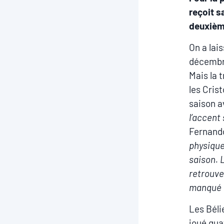
reçoit s
deuxième
On a lai
décembre
Mais la t
les Cris
saison a
l’accent
Fernand
physique
saison. 
retrouve
manqué e
Les Béli
joué qua