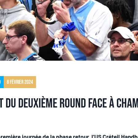
o
8 février 2024
t du deuxième round face à Cha
première journée de la phase retour, l’US Créteil Handb