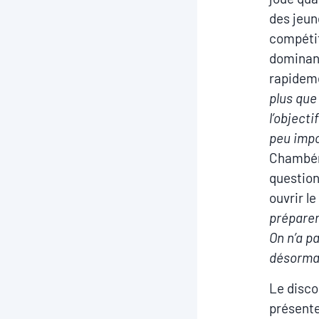
des jeun
compétit
dominant
rapidem
plus que
l’object
peu impo
Chambér
question
ouvrir l
préparer
On n’a pa
désormai
Le disco
présente