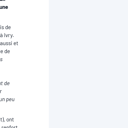
 une
is de
à Ivry.
 aussi et
ie de
is
ut de
r
 un peu
), ont
 renfort