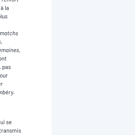
à la
plus
s matchs
,
semaines,
ont
, pas
pour
ur
mbéry.
ui se
etransmis