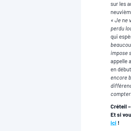
sur les 
neuvième
« Je ne v
perdu lo
qui espè
beaucoup
impose s
appelle 
en début
encore b
différen
compter.
Créteil 
Et si vo
ici
!