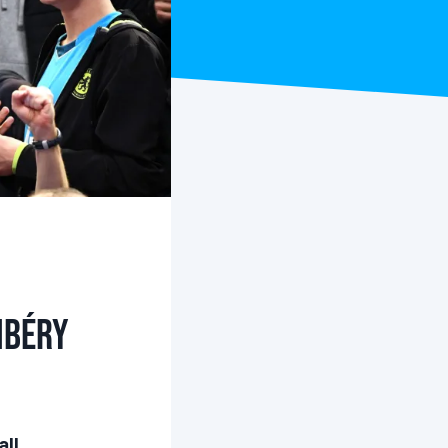
mbéry
all