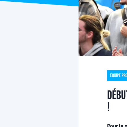
Équipe pr
Débu
!
Pour la 