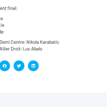
nt final:
ce
tie
de
 Demi Centre: Nikola Karabatic
Ailier Droit: Luc Abalo