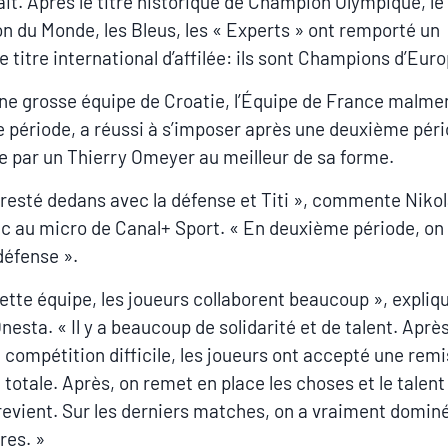
 fait. Après le titre historique de Champion Olympique, le 
 du Monde, les Bleus, les « Experts » ont remporté un
 titre international d’affilée: ils sont Champions d’Euro
ne grosse équipe de Croatie, l’Équipe de France malme
 période, a réussi à s’imposer après une deuxième pér
e par un Thierry Omeyer au meilleur de sa forme.
 resté dedans avec la défense et Titi », commente Niko
c au micro de Canal+ Sport. « En deuxième période, on 
défense ».
ette équipe, les joueurs collaborent beaucoup », expliq
nesta. « Il y a beaucoup de solidarité et de talent. Aprè
 compétition difficile, les joueurs ont accepté une rem
 totale. Après, on remet en place les choses et le talent
revient. Sur les derniers matches, on a vraiment domin
res. »