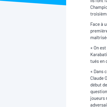
Ils l’ont
Champion
troisième
Face à u
première
maîtrisé
« On est
Karabati
tués en 
« Dans c
Claude O
début de
question
joueurs 
adversai