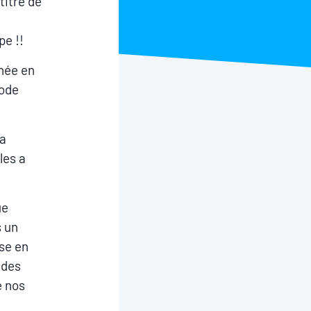
titre de
pe !!
née en
iode
la
les a
ue
s un
ise en
 des
é nos