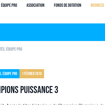
Équipe Pro
Association
Fonds de dotation
Business
tés
,
Équipe pro
s
,
Équipe pro
1 février 2010
pions Puissance 3