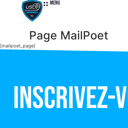
Menu
Page MailPoet
[mailpoet_page]
Inscrivez-